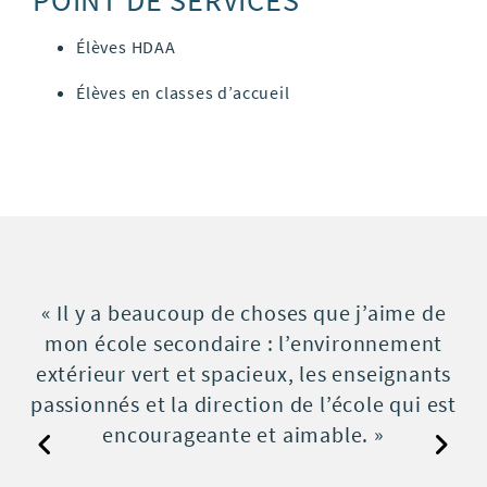
POINT DE SERVICES
Élèves HDAA
Élèves en classes d’accueil
aime de
« J’adore mon école. Le progra
nement
dramatique, la grande scène, l’
eignants
C’est une école chaleureuse où l
 qui est
chez soi. Les enseignants et le
»
sont fantastiques. »