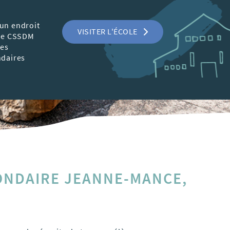
 un endroit
VISITER L'ÉCOLE
 Le CSSDM
tes
ndaires
ONDAIRE JEANNE-MANCE,