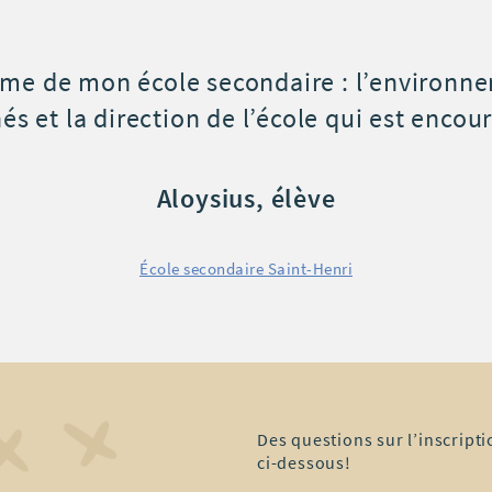
 et spacieux, les
« J’ador
e. »
Des questions sur l’inscript
ci-dessous!