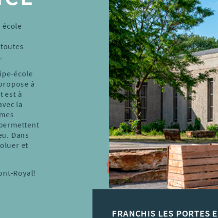
 école
 toutes
e.
ipe-école
 propose à
t est à
avec la
smes
permettent
ieu. Dans
oluer et
ont-Royal!
FRANCHIS LES PORTES 