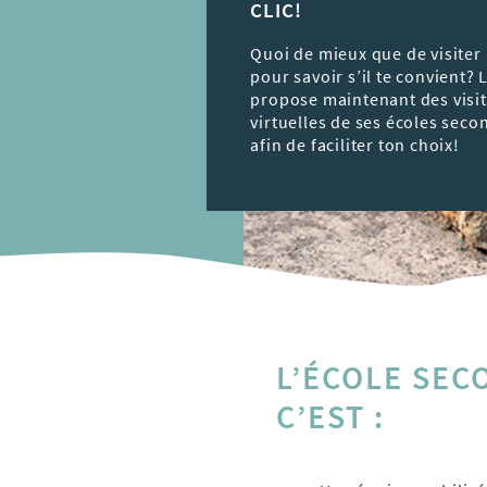
CLIC!
Quoi de mieux que de visiter
pour savoir s’il te convient?
propose maintenant des visi
virtuelles de ses écoles seco
afin de faciliter ton choix!
L’ÉCOLE SEC
C’EST :