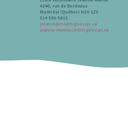
4240, rue de Bordeaux
Montréal (Québec) H2H 1Z5
514 596-5815
jmance@cssdm.gouv.qc.ca
jeanne-mance.cssdm.gouv.qc.ca